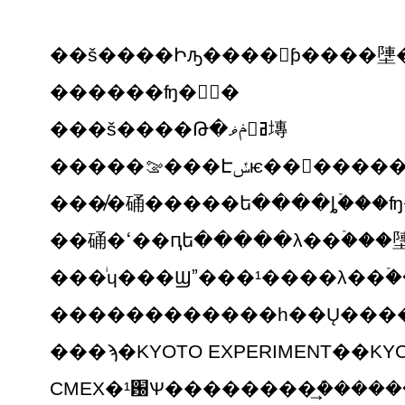
��š����Իԡ����󥹥ƥ����塦�
������ʩ�شۡ�
���š����Թ�ݥޥ󥬥ߥ塼
���̸�硧�����ե����ȴۡ���
��硧�ߵ��ԥե�����λ��ۡ���塦
���ͥɥ���Ϣˮ���¹����λ��ۡ�
���ϡ�KYOTO EXPERIMENT��KY
CMEX�¹԰Ѱ��������ܶ�͢�����