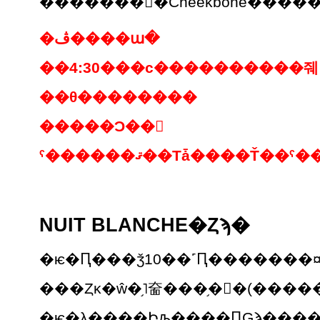
�ڤ����ա�
��4:30���ϲ����������줴
��θ��������
�����Ͻ��𳹤
NUIT BLANCHE�Ȥϡ�
�ѥ�Ԥ���ǯ10��˹Ԥ�������
�ѥ�λ����Իԡ����ԤǤϡ���