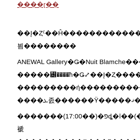
����ɽ��
��Į�Ȥˤ��Ĥ���������������������ڤȱ
븸��������
�����꡼����ħ�Ǥ⤢��Į�Ȥ���
���������ή����������
����ܥ졼
�������(17:00��)�פȡ�ī��(��4:00��)�פΥѥե����ޥ󥹤Ǥϡ�Į�Ȥζ��֤˸���ȰǤ���ä����������������ʤ��ǡ����λ��ֶ��֤�
褫