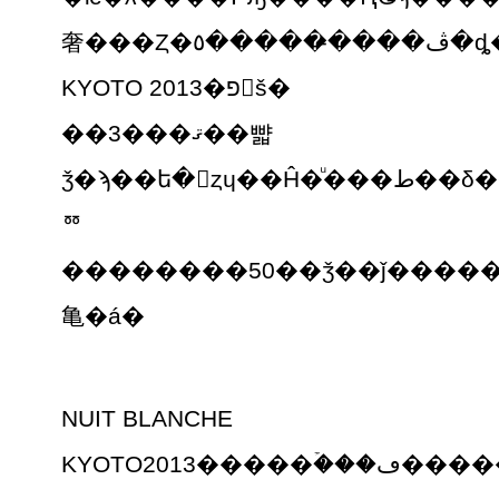
奢���Ȥ�ڤ����̵�����٥�ȡ�NUIT BLANCHE
KYOTO 2013�פ򳫺š�
��3���ޤ��뺣
ǯ�ϡ��ե�󥹤ȥɥ��Ĥ�ͧ���ط��δ��ä��ۤ������
ꥼ
��������50��ǯ��ǰ�����
⻲�á�
NUIT BLANCHE
KYOTO2013�����ۡ���ڡ�