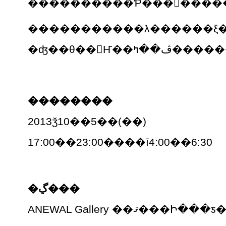
�����������λ������ξ�
�ʤ��θ��򤼤Ҥ��ڤ�
��������
2013ǯ10��5��(��)
17:00��23:00����ī4:00��6:30
�ڲ���
ANEWAL Gallery ��ޤ���Ի���ƽ