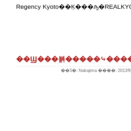
Regency Kyoto��Ķ���ԡ�REALKY
��Ϣ���뵭�����⤷����R
��Ƽ�: Nakajima ����: 2013年