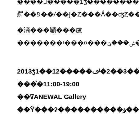
����󥳡�����1ǯ���������μ�ʬ�Ρֲ����פȤϲ����򸫤������¸���Фơ��֤��ʤ��α
�滳���顢���盧
2013ǯ1��12�����
���֡�11:00-19:00
��ꡧANEWAL Gallery
��Ÿ���ʡ�������