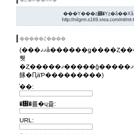
���Υ���ȥ꡼�Υȥ�å��Хå
http://nilgrm.s169.xrea.com/mt/mt-
�����Ȥ����
(���ޤޤǡ������ǥ����Ȥ������Ȥ��ʤ��Ȥ��ϡ������Ȥ�ɽ���������ˤ��Υ֥����Υ����ʡ��ξ�ǧ��ɬ�פˤʤ
뤳
�Ȥ�����ޤ�����ǧ�����ޤǤϥ����Ȥ�ɽ������ޤ��󡣤��ΤȤ��Ϥ��Ф
餯�ԤäƤ���������)
̾��:
�᡼�륢�ɥ쥹:
URL: