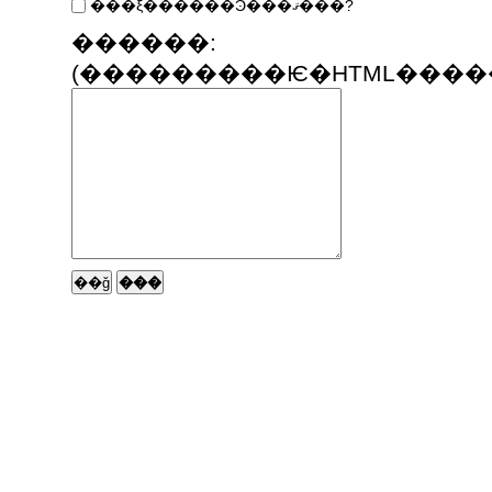
���ξ������Ͽ���ޤ���?
������: