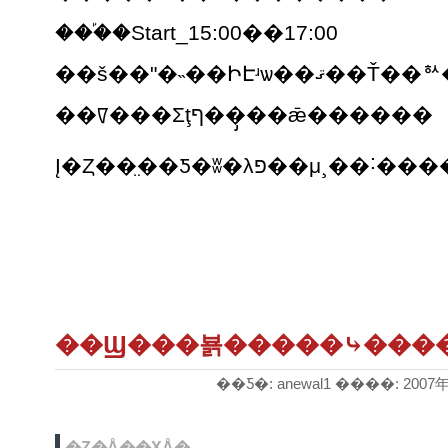
���֡�Start_15:00��17:00
��š��ʺ�˵��ԻԷʴѡ��ޤ��
��ꡧ���Σţף��̡��ǣ������
Į�Ȥ��̤��Ƽ�ʬ�λפ�
��Ϣ���뵭�����⤷����R
��Ƽ�: anewal1 ����: 2007年
�Ȥ�Å��ХÅ�